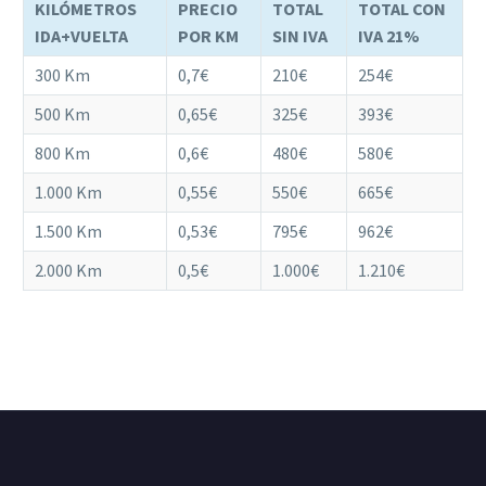
KILÓMETROS
PRECIO
TOTAL
TOTAL CON
IDA+VUELTA
POR KM
SIN IVA
IVA 21%
300 Km
0,7€
210€
254€
500 Km
0,65€
325€
393€
800 Km
0,6€
480€
580€
1.000 Km
0,55€
550€
665€
1.500 Km
0,53€
795€
962€
2.000 Km
0,5€
1.000€
1.210€