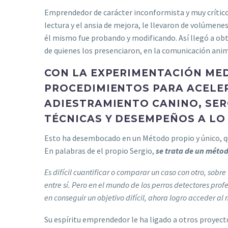
Emprendedor de carácter inconformista y muy crítico
lectura y el ansia de mejora, le llevaron de volúmen
él mismo fue probando y modificando. Así llegó a ob
de quienes los presenciaron, en la comunicación anim
CON LA EXPERIMENTACIÓN MED
PROCEDIMIENTOS PARA ACELE
ADIESTRAMIENTO CANINO, SER
TÉCNICAS Y DESEMPEÑOS A LO
Esto ha desembocado en un Método propio y único, qu
En palabras de el propio Sergio,
se trata de un méto
Es difícil cuantificar o comparar un caso con otro, sob
entre sí. Pero en el mundo de los perros detectores pro
en conseguir un objetivo difícil, ahora logro acceder a
Su espíritu emprendedor le ha ligado a otros proyec