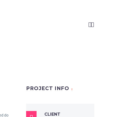


PROJECT INFO
CLIENT
sed do