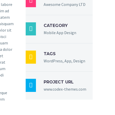

 labore
Awesome Company LTD
im ad
ptatem
quisquam
CATEGORY

lor sit
Mobile App Design
isci
mquam
a dolor
TAGS
et

WordPress, App, Design
rat
sum
di
PROJECT URL

www.codex-themes.com
eque
rem