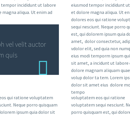
tempor incididunt ut labore
eiusmod tempor incididunt ut
e magna aliqua. Ut enim ad
et dolore magna aliqua. Ut en
dolores eos qui ratione volu
sequi nesciunt. Neque porro 
est, qui dolorem ipsum quia do
amet, dolor consectetur, adip
 vel velit auctor
vdolor elit, sed quia non nu
em quis
eius modi temporm ipsum qui
sit amet, a incidunt ut labore 
dolore magnam aliquam quae
volup dolor ta tem. Lorem ip
dolor sit amet eius dolore mo
tempo
eos qui ratione voluptatem
voluptatem eos qui ratione
sciunt. Neque porro quisquam
voluptatem sequi nesciunt. N
 dolorem ipsum quia dolor sit
porro quisquam est, qui dolo