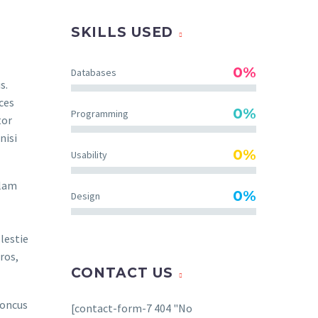
SKILLS USED
0%
Databases
s.
ces
0%
Programming
tor
nisi
0%
Usability
llam
0%
Design
lestie
ros,
CONTACT US
honcus
[contact-form-7 404 "No