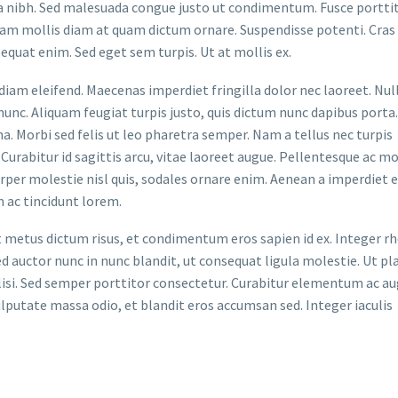
a nibh. Sed malesuada congue justo ut condimentum. Fusce portti
llam mollis diam at quam dictum ornare. Suspendisse potenti. Cras 
uat enim. Sed eget sem turpis. Ut at mollis ex.
iam eleifend. Maecenas imperdiet fringilla dolor nec laoreet. Nu
 nunc. Aliquam feugiat turpis justo, quis dictum nunc dapibus porta.
. Morbi sed felis ut leo pharetra semper. Nam a tellus nec turpis
Curabitur id sagittis arcu, vitae laoreet augue. Pellentesque ac mo
orper molestie nisl quis, sodales ornare enim. Aenean a imperdiet e
 ac tincidunt lorem.
t metus dictum risus, et condimentum eros sapien id ex. Integer r
d auctor nunc in nunc blandit, ut consequat ligula molestie. Ut pl
acilisi. Sed semper porttitor consectetur. Curabitur elementum ac a
vulputate massa odio, et blandit eros accumsan sed. Integer iaculis