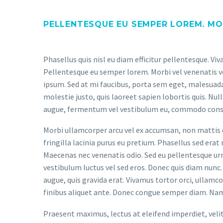
PELLENTESQUE EU SEMPER LOREM. MOR
Phasellus quis nisl eu diam efficitur pellentesque. V
Pellentesque eu semper lorem. Morbi vel venenatis ve
ipsum. Sed at mi faucibus, porta sem eget, malesuad
molestie justo, quis laoreet sapien lobortis quis. Nu
augue, fermentum vel vestibulum eu, commodo conseq
Morbi ullamcorper arcu vel ex accumsan, non mattis d
fringilla lacinia purus eu pretium. Phasellus sed erat
Maecenas nec venenatis odio. Sed eu pellentesque urna
vestibulum luctus vel sed eros. Donec quis diam nunc. 
augue, quis gravida erat. Vivamus tortor orci, ullamc
finibus aliquet ante. Donec congue semper diam. Nam
Praesent maximus, lectus at eleifend imperdiet, veli