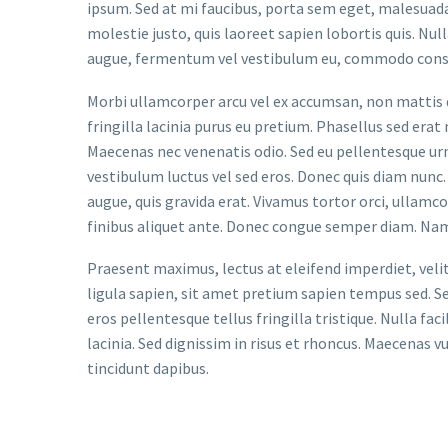
ipsum. Sed at mi faucibus, porta sem eget, malesuad
molestie justo, quis laoreet sapien lobortis quis. Nu
augue, fermentum vel vestibulum eu, commodo conseq
Morbi ullamcorper arcu vel ex accumsan, non mattis d
fringilla lacinia purus eu pretium. Phasellus sed erat
Maecenas nec venenatis odio. Sed eu pellentesque urna
vestibulum luctus vel sed eros. Donec quis diam nunc. 
augue, quis gravida erat. Vivamus tortor orci, ullamc
finibus aliquet ante. Donec congue semper diam. Nam
Praesent maximus, lectus at eleifend imperdiet, veli
ligula sapien, sit amet pretium sapien tempus sed. Se
eros pellentesque tellus fringilla tristique. Nulla f
lacinia. Sed dignissim in risus et rhoncus. Maecenas 
tincidunt dapibus.