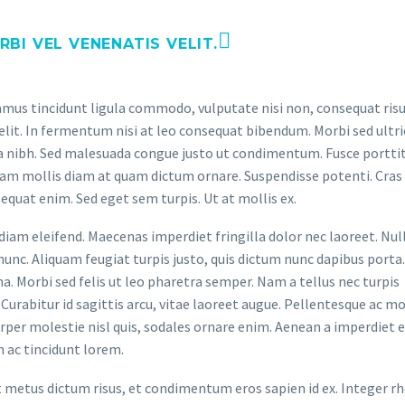
BI VEL VENENATIS VELIT.
ivamus tincidunt ligula commodo, vulputate nisi non, consequat risu
lit. In fermentum nisi at leo consequat bibendum. Morbi sed ultri
a nibh. Sed malesuada congue justo ut condimentum. Fusce portti
llam mollis diam at quam dictum ornare. Suspendisse potenti. Cras 
uat enim. Sed eget sem turpis. Ut at mollis ex.
iam eleifend. Maecenas imperdiet fringilla dolor nec laoreet. Nu
 nunc. Aliquam feugiat turpis justo, quis dictum nunc dapibus porta.
. Morbi sed felis ut leo pharetra semper. Nam a tellus nec turpis
Curabitur id sagittis arcu, vitae laoreet augue. Pellentesque ac mo
orper molestie nisl quis, sodales ornare enim. Aenean a imperdiet e
 ac tincidunt lorem.
t metus dictum risus, et condimentum eros sapien id ex. Integer r