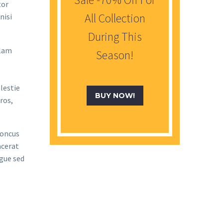
tor
All Collection
nisi
During This
llam
Season!
lestie
BUY NOW!
ros,
honcus
acerat
ugue sed