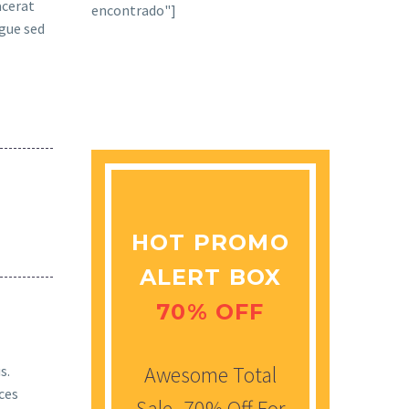
acerat
encontrado"]
ugue sed
HOT PROMO
ALERT BOX
70% OFF
Awesome Total
s.
ces
Sale -70% Off For