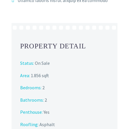
Ullamco laboris nisi ut aliquip ex ea commodo
PROPERTY DETAIL
Status:
On Sale
Area:
1.856 sqft
Bedrooms:
2
Bathrooms
:
2
Penthouse:
Yes
Roofling:
Asphalt